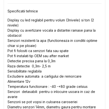
Specificatii tehnice
Display cu
le
d
reglabil
pentru
volum
(3nivele)
si
ton (2
nivele
)
Display cu avertizare
vocala a distantei ramase pana la
obstacol
Senzori rezistenti la apa (functioneaza in conditii optime
chiar si pe ploaie
)
Pot fi
folositi
ca
senzori
fata
sau
spate
Pot fi instalati tip OEM sau after market
Detectie precisa pana la 0,3m
Raza detectie
0,3m- 2,5 m
Sensibilitate reglabila
Excludere automata
a carligului de remorcare
Alimentare 12v
Temperatura functionare : -40 -+80 grade celsius
Senzori
detasabili
pentru o inlocuire usoara in caz de
avarie
Senzorii se pot vopsi in culoarea caroseriei
Diametru
senzori
14mm,
diametru
gaura
pentru
montare