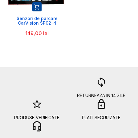

Senzori de parcare
CarVision SP02-4
149,00 lei
a
loop
RETURNEAZA IN 14 ZILE
star_border
lock
PRODUSE VERIFICATE
PLATI SECURIZATE
headset_mic
b