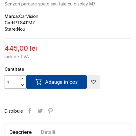
Senzori parcare spate sau fata cu display M7
Marca:
CarVision
Cod:
PTS411M7
Stare:
Nou
445,00 lei
Include TVA
Cantitate

Adauga in cos
favorite_border
Distribuie
Descriere
Detalii