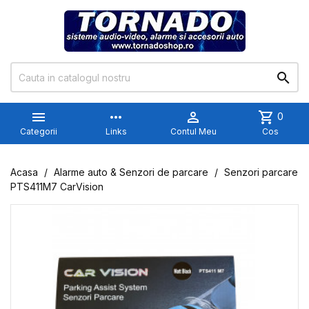


more_horiz

shopping_cart
0
Categorii
Links
Contul Meu
Cos
Acasa
Alarme auto & Senzori de parcare
Senzori parcare
PTS411M7 CarVision