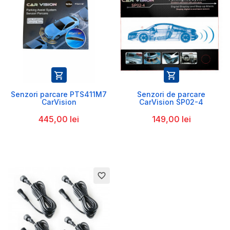


Senzori parcare PTS411M7
Senzori de parcare
CarVision
CarVision SP02-4
445,00 lei
149,00 lei
favorite_border