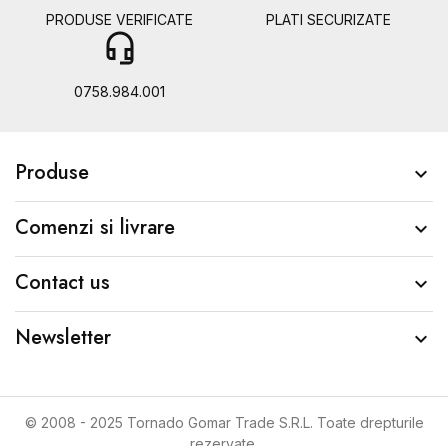
PRODUSE VERIFICATE
PLATI SECURIZATE
headset_mic
b
0758.984.001
Produse

Comenzi si livrare

Contact us

Newsletter

© 2008 - 2025 Tornado Gomar Trade S.R.L. Toate drepturile
rezervate.