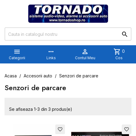


more_horiz

shopping_cart
0
Categorii
Links
Contul Meu
Cos
Acasa
Accesorii auto
Senzori de parcare
Senzori de parcare
Se afiseaza 1-3 din 3 produs(e)
favorite_border
favorite_border