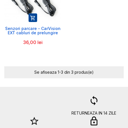

Senzori parcare - CarVision
EXT cabluri de prelungire
36,00 lei
Se afiseaza 1-3 din 3 produs(e)
a
loop
RETURNEAZA IN 14 ZILE
star_border
lock