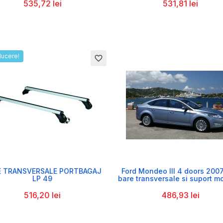
535,72 lei
531,81 lei
ducere!
favorite_border


E TRANSVERSALE PORTBAGAJ
Ford Mondeo III 4 doors 2007
LP 49
bare transversale si suport m
516,20 lei
486,93 lei