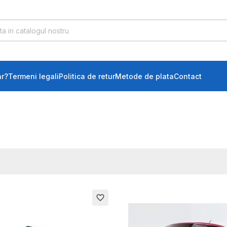
r?
Termeni legali
Politica de retur
Metode de plata
Contact
favorite_border