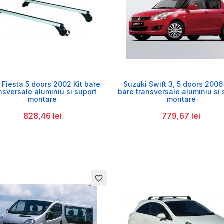


 Fiesta 5 doors 2002 Kit bare
Suzuki Swift 3, 5 doors 2006
nsversale aluminiu si suport
bare transversale aluminiu si 
montare
montare
828,46 lei
779,67 lei
favorite_border