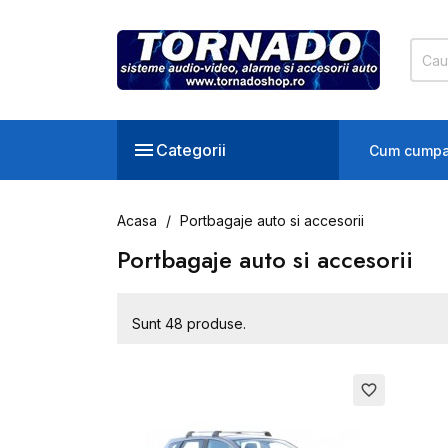

Categorii
Cum cumpa
Acasa
Portbagaje auto si accesorii
Portbagaje auto si accesorii
Sunt 48 produse.
favorite_border