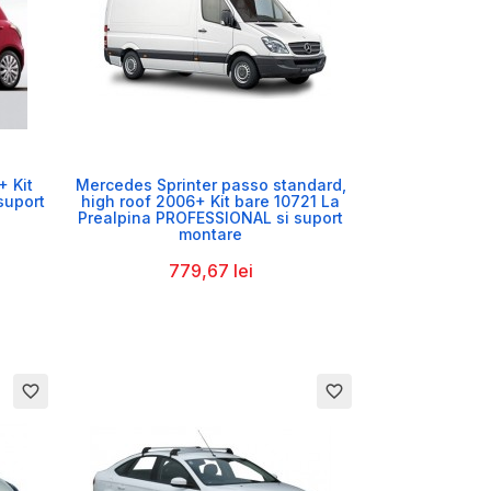

+ Kit
Mercedes Sprinter passo standard,
suport
high roof 2006+ Kit bare 10721 La
Prealpina PROFESSIONAL si suport
montare
779,67 lei
favorite_border
favorite_border