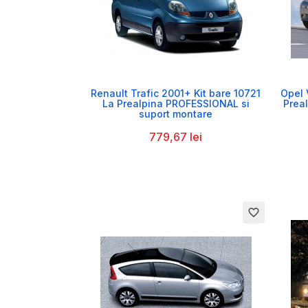

Renault Trafic 2001+ Kit bare 10721
Opel 
La Prealpina PROFESSIONAL si
Prea
suport montare
779,67 lei
favorite_border