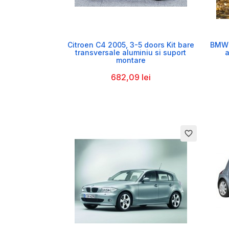

Citroen C4 2005, 3-5 doors Kit bare
BMW 5
transversale aluminiu si suport
a
montare
682,09 lei
favorite_border