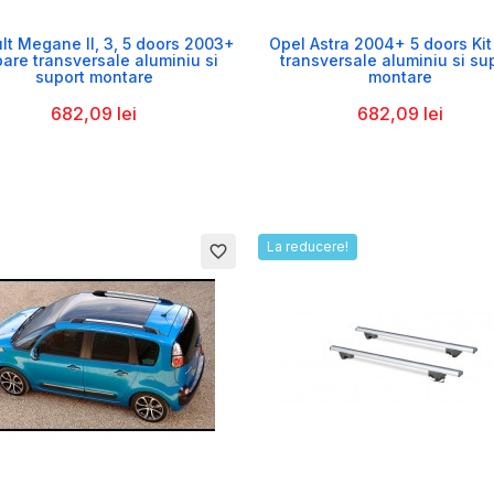


lt Megane II, 3, 5 doors 2003+
Opel Astra 2004+ 5 doors Kit
bare transversale aluminiu si
transversale aluminiu si su
suport montare
montare
682,09 lei
682,09 lei
La reducere!
favorite_border