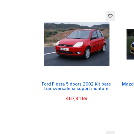
favorite_border

Ford Fiesta 5 doors 2002 Kit bare
Mazda
transversale si suport montare
467,41 lei