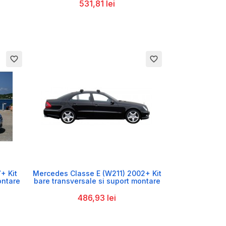
531,81 lei
favorite_border
favorite_border

+ Kit
Mercedes Classe E (W211) 2002+ Kit
ontare
bare transversale si suport montare
486,93 lei