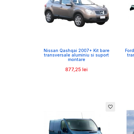

Nissan Qashqai 2007+ Kit bare
Ford
transversale aluminiu si suport
tra
montare
877,25 lei
favorite_border