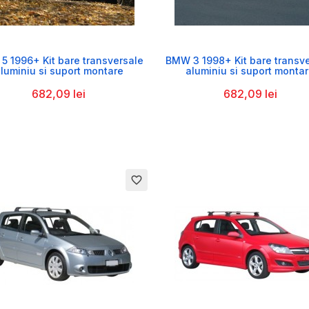


 1996+ Kit bare transversale
BMW 3 1998+ Kit bare transv
luminiu si suport montare
aluminiu si suport monta
682,09 lei
682,09 lei
favorite_border