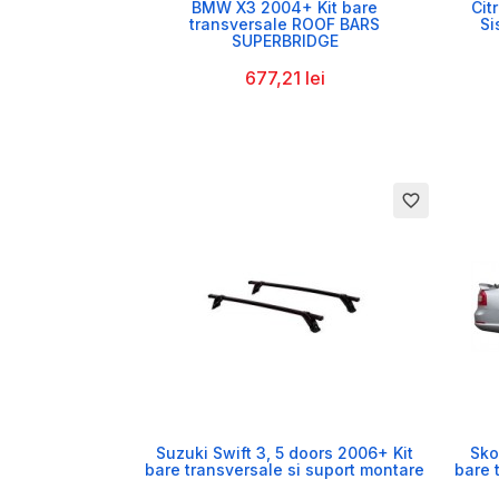

BMW X3 2004+ Kit bare
Cit
transversale ROOF BARS
Si
SUPERBRIDGE
677,21 lei
favorite_border

Suzuki Swift 3, 5 doors 2006+ Kit
Sko
bare transversale si suport montare
bare 