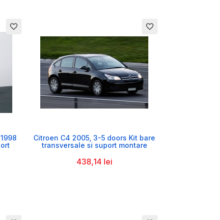
favorite_border
favorite_border

 1998
Citroen C4 2005, 3-5 doors Kit bare
ort
transversale si suport montare
438,14 lei