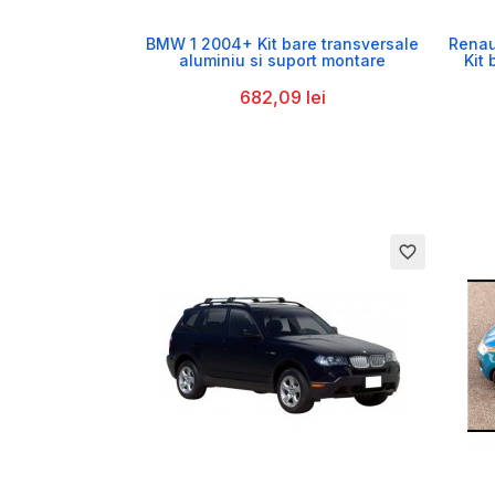

BMW 1 2004+ Kit bare transversale
Renau
aluminiu si suport montare
Kit 
682,09 lei
favorite_border