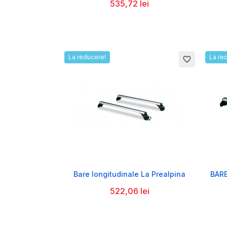
535,72 lei
La reducere!
La re
favorite_border

Bare longitudinale La Prealpina
BAR
522,06 lei