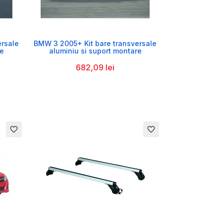

ersale
BMW 3 2005+ Kit bare transversale
re
aluminiu si suport montare
682,09 lei
favorite_border
favorite_border