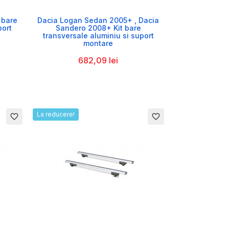

 bare
Dacia Logan Sedan 2005+ , Dacia
port
Sandero 2008+ Kit bare
transversale aluminiu si suport
montare
682,09 lei
La reducere!
favorite_border
favorite_border