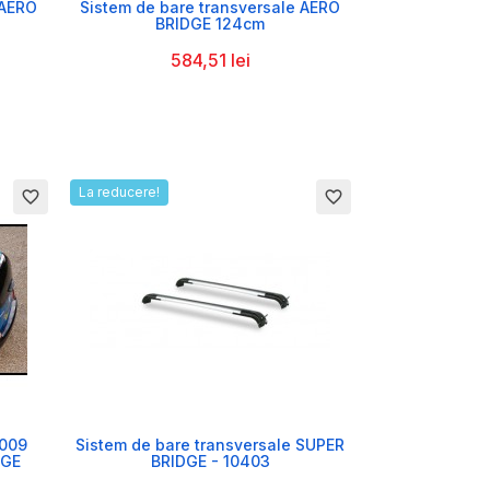

 AERO
Sistem de bare transversale AERO
BRIDGE 124cm
584,51 lei
La reducere!
favorite_border
favorite_border

2009
Sistem de bare transversale SUPER
DGE
BRIDGE - 10403