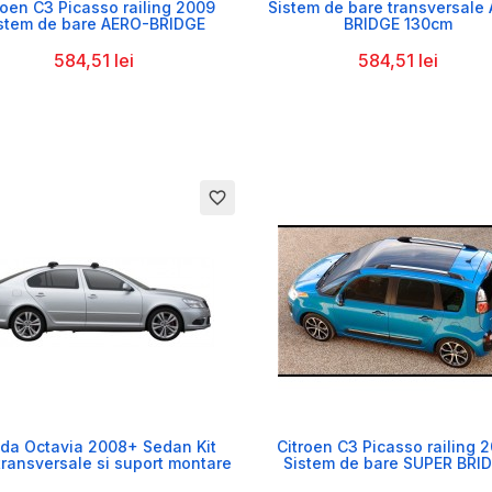


roen C3 Picasso railing 2009
Sistem de bare transversale
stem de bare AERO-BRIDGE
BRIDGE 130cm
584,51 lei
584,51 lei
favorite_border


da Octavia 2008+ Sedan Kit
Citroen C3 Picasso railing 
transversale si suport montare
Sistem de bare SUPER BRI