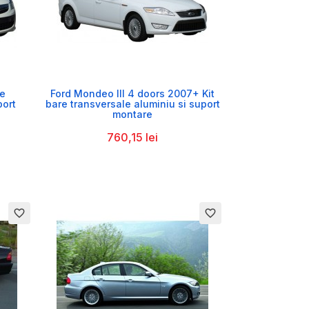

re
Ford Mondeo III 4 doors 2007+ Kit
port
bare transversale aluminiu si suport
montare
760,15 lei
favorite_border
favorite_border