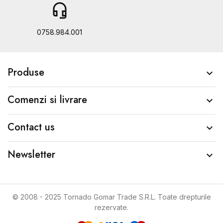
headset_mic
b
0758.984.001
Produse

Comenzi si livrare

Contact us

Newsletter

© 2008 - 2025 Tornado Gomar Trade S.R.L. Toate drepturile
rezervate.