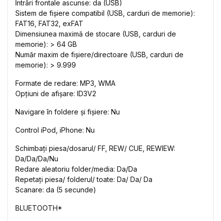
Intrări frontale ascunse: da (USB)
Sistem de fișiere compatibil (USB, carduri de memorie):
FAT16, FAT32, exFAT
Dimensiunea maximă de stocare (USB, carduri de
memorie): > 64 GB
Număr maxim de fișiere/directoare (USB, carduri de
memorie): > 9.999
Formate de redare: MP3, WMA
Opțiuni de afișare: ID3V2
Navigare în foldere și fișiere: Nu
Control iPod, iPhone: Nu
Schimbați piesa/dosarul/ FF, REW/ CUE, REWIEW:
Da/Da/Da/Nu
Redare aleatoriu folder/media: Da/Da
Repetați piesa/ folderul/ toate: Da/ Da/ Da
Scanare: da (5 secunde)
BLUETOOTH*