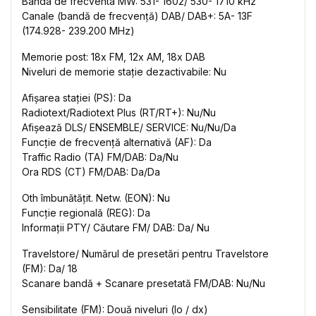
Banda de frecventa MW: 531- 1602/ 530- 1710 kHz
Canale (bandă de frecvență) DAB/ DAB+: 5A- 13F
(174.928- 239.200 MHz)
Memorie post: 18x FM, 12x AM, 18x DAB
Niveluri de memorie stație dezactivabile: Nu
Afișarea stației (PS): Da
Radiotext/Radiotext Plus (RT/RT+): Nu/Nu
Afișează DLS/ ENSEMBLE/ SERVICE: Nu/Nu/Da
Funcție de frecvență alternativă (AF): Da
Traffic Radio (TA) FM/DAB: Da/Nu
Ora RDS (CT) FM/DAB: Da/Da
Oth îmbunătățit. Netw. (EON): Nu
Funcție regională (REG): Da
Informații PTY/ Căutare FM/ DAB: Da/ Nu
Travelstore/ Numărul de presetări pentru Travelstore
(FM): Da/ 18
Scanare bandă + Scanare presetată FM/DAB: Nu/Nu
Sensibilitate (FM): Două niveluri (lo / dx)