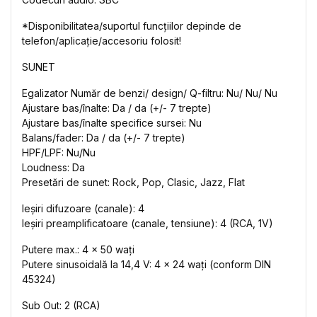
*Disponibilitatea/suportul funcțiilor depinde de
telefon/aplicație/accesoriu folosit!
SUNET
Egalizator Număr de benzi/ design/ Q-filtru: Nu/ Nu/ Nu
Ajustare bas/înalte: Da / da (+/- 7 trepte)
Ajustare bas/înalte specifice sursei: Nu
Balans/fader: Da / da (+/- 7 trepte)
HPF/LPF: Nu/Nu
Loudness: Da
Presetări de sunet: Rock, Pop, Clasic, Jazz, Flat
Ieșiri difuzoare (canale): 4
Ieșiri preamplificatoare (canale, tensiune): 4 (RCA, 1V)
Putere max.: 4 x 50 wați
Putere sinusoidală la 14,4 V: 4 x 24 wați (conform DIN
45324)
Sub Out: 2 (RCA)