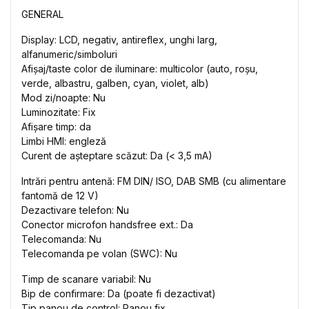
GENERAL
Display: LCD, negativ, antireflex, unghi larg,
alfanumeric/simboluri
Afișaj/taste color de iluminare: multicolor (auto, roșu,
verde, albastru, galben, cyan, violet, alb)
Mod zi/noapte: Nu
Luminozitate: Fix
Afișare timp: da
Limbi HMI: engleză
Curent de așteptare scăzut: Da (< 3,5 mA)
Intrări pentru antenă: FM DIN/ ISO, DAB SMB (cu alimentare
fantomă de 12 V)
Dezactivare telefon: Nu
Conector microfon handsfree ext.: Da
Telecomanda: Nu
Telecomanda pe volan (SWC): Nu
Timp de scanare variabil: Nu
Bip de confirmare: Da (poate fi dezactivat)
Tip panou de control: Panou fix