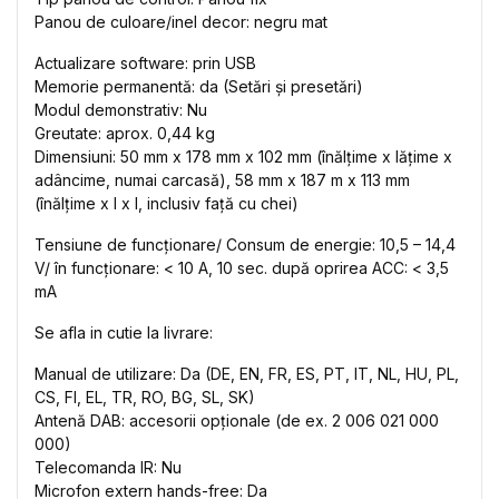
Panou de culoare/inel decor: negru mat
Actualizare software: prin USB
Memorie permanentă: da (Setări și presetări)
Modul demonstrativ: Nu
Greutate: aprox. 0,44 kg
Dimensiuni: 50 mm x 178 mm x 102 mm (înălțime x lățime x
adâncime, numai carcasă), 58 mm x 187 m x 113 mm
(înălțime x l x l, inclusiv față cu chei)
Tensiune de funcționare/ Consum de energie: 10,5 – 14,4
V/ în funcționare: < 10 A, 10 sec. după oprirea ACC: < 3,5
mA
Se afla in cutie la livrare:
Manual de utilizare: Da (DE, EN, FR, ES, PT, IT, NL, HU, PL,
CS, FI, EL, TR, RO, BG, SL, SK)
Antenă DAB: accesorii opționale (de ex. 2 006 021 000
000)
Telecomanda IR: Nu
Microfon extern hands-free: Da