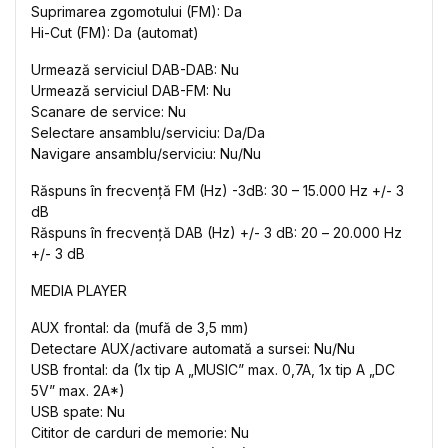
Suprimarea zgomotului (FM): Da
Hi-Cut (FM): Da (automat)
Urmează serviciul DAB-DAB: Nu
Urmează serviciul DAB-FM: Nu
Scanare de service: Nu
Selectare ansamblu/serviciu: Da/Da
Navigare ansamblu/serviciu: Nu/Nu
Răspuns în frecvență FM (Hz) -3dB: 30 – 15.000 Hz +/- 3
dB
Răspuns în frecvență DAB (Hz) +/- 3 dB: 20 ​​– 20.000 Hz
+/- 3 dB
MEDIA PLAYER
AUX frontal: da (mufă de 3,5 mm)
Detectare AUX/activare automată a sursei: Nu/Nu
USB frontal: da (1x tip A „MUSIC” max. 0,7A, 1x tip A „DC
5V” max. 2A*)
USB spate: Nu
Cititor de carduri de memorie: Nu