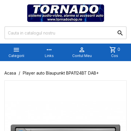


more_horiz

shopping_cart
0
Categorii
Links
Contul Meu
Cos
Acasa
Player auto Blaupunkt BPA1124BT DAB+