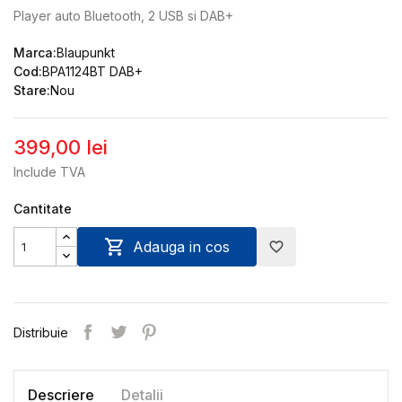
Player auto Bluetooth, 2 USB si DAB+
Marca:
Blaupunkt
Cod:
BPA1124BT DAB+
Stare:
Nou
399,00 lei
Include TVA
Cantitate

Adauga in cos
favorite_border
Distribuie
Descriere
Detalii