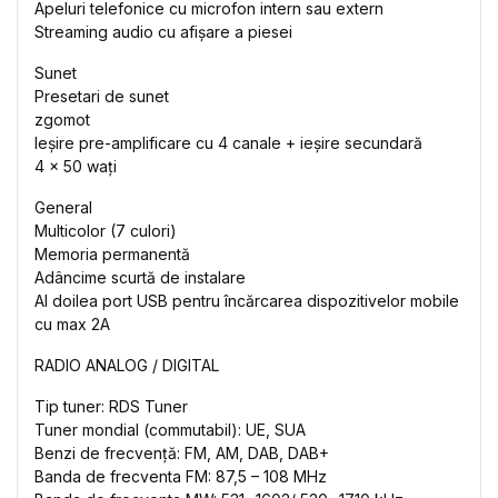
Apeluri telefonice cu microfon intern sau extern
Streaming audio cu afișare a piesei
Sunet
Presetari de sunet
zgomot
Ieșire pre-amplificare cu 4 canale + ieșire secundară
4 x 50 wați
General
Multicolor (7 culori)
Memoria permanentă
Adâncime scurtă de instalare
Al doilea port USB pentru încărcarea dispozitivelor mobile
cu max 2A
RADIO ANALOG / DIGITAL
Tip tuner: RDS Tuner
Tuner mondial (commutabil): UE, SUA
Benzi de frecvență: FM, AM, DAB, DAB+
Banda de frecventa FM: 87,5 – 108 MHz