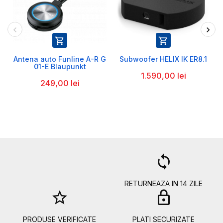


Antena auto Funline A-R G
Subwoofer HELIX IK ER8.1
01-E Blaupunkt
1.590,00 lei
249,00 lei
a
loop
RETURNEAZA IN 14 ZILE
star_border
lock
PRODUSE VERIFICATE
PLATI SECURIZATE