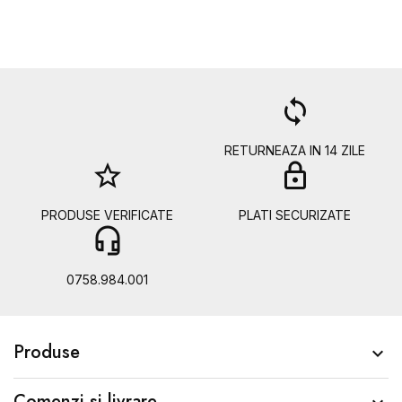
a
loop
RETURNEAZA IN 14 ZILE
star_border
lock
PRODUSE VERIFICATE
PLATI SECURIZATE
headset_mic
b
0758.984.001
Produse

Comenzi si livrare