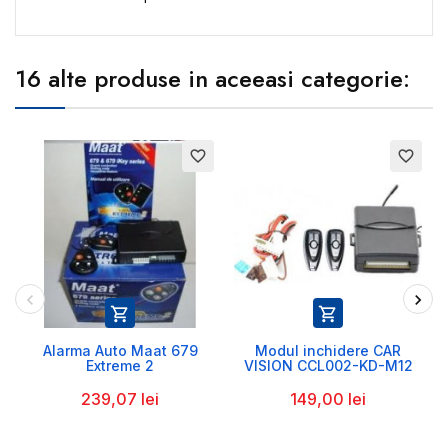
16 alte produse in aceeasi categorie:
favorite_border
favorite_border


Alarma Auto Maat 679
Modul inchidere CAR
Extreme 2
VISION CCL002-KD-M12
239,07 lei
149,00 lei