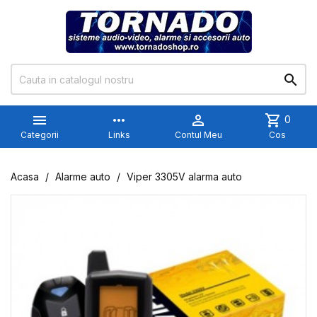


more_horiz

shopping_cart
0
Categorii
Links
Contul Meu
Cos
Acasa
Alarme auto
Viper 3305V alarma auto