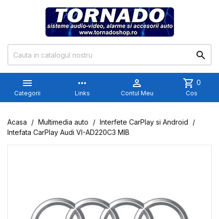


more_horiz

shopping_cart
0
Categorii
Links
Contul Meu
Cos
Acasa
Multimedia auto
Interfete CarPlay si Android
Intefata CarPlay Audi VI-AD220C3 MIB