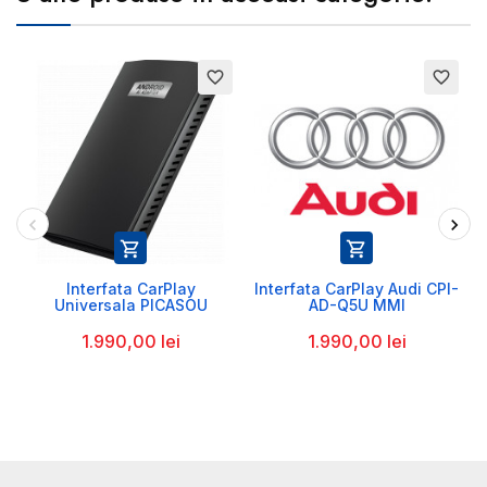
favorite_border
favorite_border


Interfata CarPlay
Interfata CarPlay Audi CPI-
Universala PICASOU
AD-Q5U MMI
1.990,00 lei
1.990,00 lei