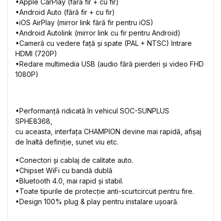
•Apple CarPlay (fără fir + cu fir)
•Android Auto (fără fir + cu fir)
•iOS AirPlay (mirror link fără fir pentru iOS)
•Android Autolink (mirror link cu fir pentru Android)
•Cameră cu vedere față și spate (PAL + NTSC) Intrare
HDMI (720P)
•Redare multimedia USB (audio fără pierderi și video FHD
1080P)
•Performanță ridicată în vehicul SOC-SUNPLUS
SPHE8368,
cu aceasta, interfața CHAMPION devine mai rapidă, afișaj
de înaltă definiție, sunet viu etc.
•Conectori și cablaj de calitate auto.
•Chipset WiFi cu bandă dublă
•Bluetooth 4.0, mai rapid și stabil.
•Toate tipurile de protecție anti-scurtcircuit pentru fire.
•Design 100% plug & play pentru instalare ușoară.