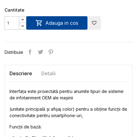
Cantitate

Adauga in cos
favorite_border
Distribuie
Descriere
Detalii
Interfața este proiectată pentru anumite tipuri de sisteme
de infotainment OEM ale mașinii
(unitate principală și afișaj color) pentru a obține funcții de
conectivitate pentru smartphone-uri,
Funcții de bază: