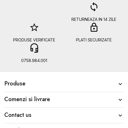
a
loop
RETURNEAZA IN 14 ZILE
star_border
lock
PRODUSE VERIFICATE
PLATI SECURIZATE
headset_mic
b
0758.984.001
Produse

Comenzi si livrare

Contact us
