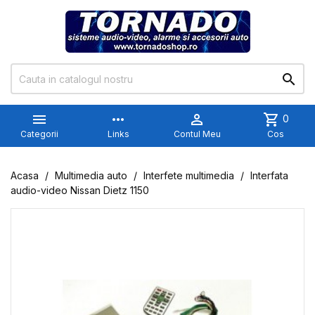


more_horiz

shopping_cart
0
Categorii
Links
Contul Meu
Cos
Acasa
Multimedia auto
Interfete multimedia
Interfata
audio-video Nissan Dietz 1150