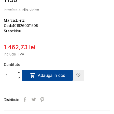
Interfata audio-video
Marca:
Dietz
Cod:
4016260011508
Stare:
Nou
1.462,73 lei
Include TVA
Cantitate

Adauga in cos
favorite_border
Distribuie