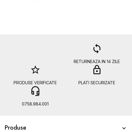
a
loop
RETURNEAZA IN 14 ZILE
star_border
lock
PRODUSE VERIFICATE
PLATI SECURIZATE
headset_mic
b
0758.984.001
Produse
