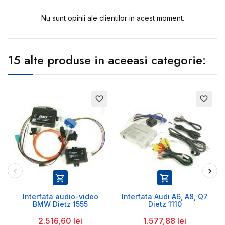
Nu sunt opinii ale clientilor in acest moment.
15 alte produse in aceeasi categorie:
favorite_border
favorite_border


Interfata audio-video
Interfata Audi A6, A8, Q7
BMW Dietz 1555
Dietz 1110
2.516,60 lei
1.577,88 lei