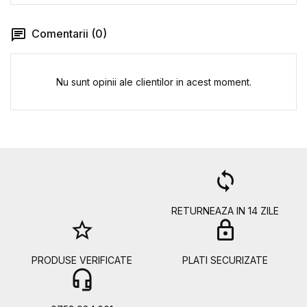
Comentarii (0)
Nu sunt opinii ale clientilor in acest moment.
a
loop
RETURNEAZA IN 14 ZILE
star_border
lock
PRODUSE VERIFICATE
PLATI SECURIZATE
headset_mic
b