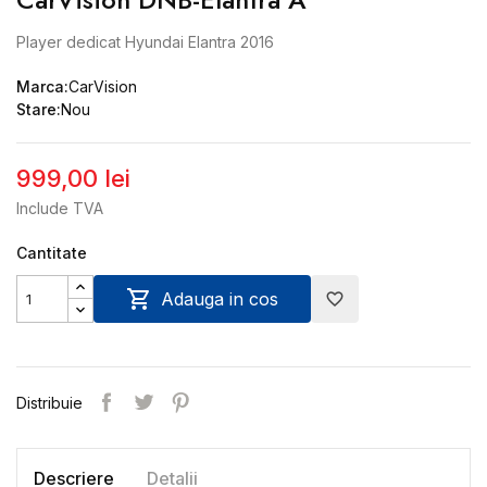
Player dedicat Hyundai Elantra 2016
Marca:
CarVision
Stare:
Nou
999,00 lei
Include TVA
Cantitate

Adauga in cos
favorite_border
Distribuie
Descriere
Detalii