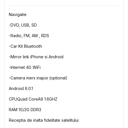
Navigatie
-DVD, USB, SD
-Radio, FM, AM ,
RDS
-Car Kit Bluetooth
-Mirror link iPhone
si
Android
-Internet
4
G
WiFi
-Camera
mers
inapoi
(optional
)
Android 6.0.1
CPUQuad
CoreA9 1.6GHZ
RAM 1G/2G DDR3
Receptia
de
inalta
fidelitate
satelitului