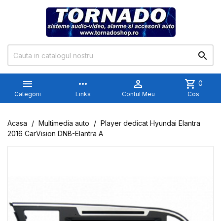


more_horiz

shopping_cart
0
Categorii
Links
Contul Meu
Cos
Acasa
Multimedia auto
Player dedicat Hyundai Elantra
2016 CarVision DNB-Elantra A