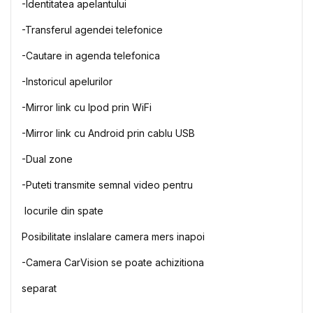
-
Identitatea
apelantului
-
Transferul
agendei
telefonice
-
Cautare
in agenda
telefonica
-
Instoricul
apelurilor
-
Mirror link cu
Ipod
prin
WiFi
-Mirror link cu Android
prin
cablu
USB
-Dual zone
-
Puteti
transmite
semnal
video
pentru
locurile
din spate
Posibilitate
inslalare
camera
mers
inapoi
-Camera
CarVision
se
poate
achizitiona
separat