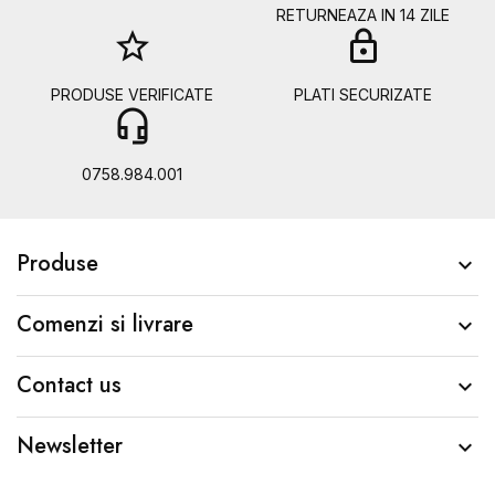
RETURNEAZA IN 14 ZILE
star_border
lock
PRODUSE VERIFICATE
PLATI SECURIZATE
headset_mic
b
0758.984.001
Produse

Comenzi si livrare

Contact us

Newsletter
