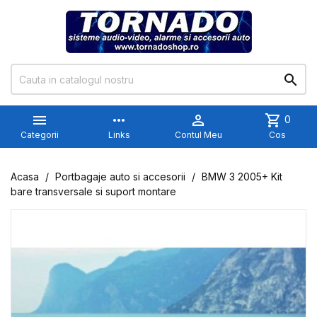


more_horiz

shopping_cart
0
Categorii
Links
Contul Meu
Cos
Acasa
Portbagaje auto si accesorii
BMW 3 2005+ Kit
bare transversale si suport montare