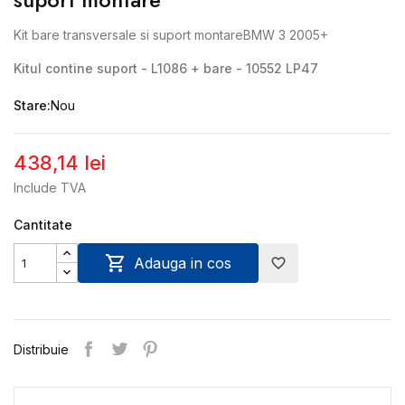
Kit bare transversale si suport montareBMW 3 2005+
Kitul contine suport -
L1086 + bare - 10552 LP47
Stare:
Nou
438,14 lei
Include TVA
Cantitate

Adauga in cos
favorite_border
Distribuie