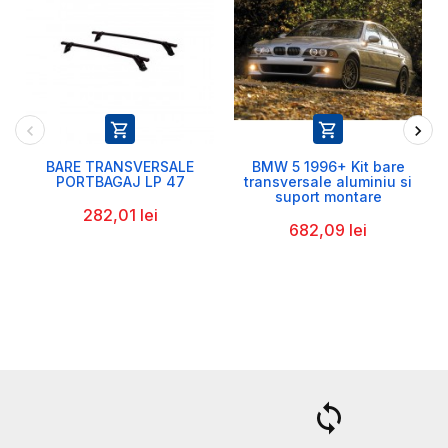


BARE TRANSVERSALE
BMW 5 1996+ Kit bare
PORTBAGAJ LP 47
transversale aluminiu si
suport montare
282,01 lei
682,09 lei
a
loop