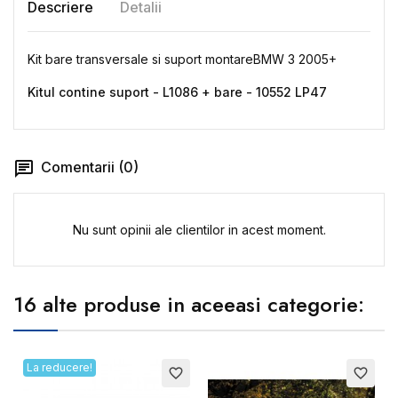
Descriere
Detalii
Kit bare transversale si suport montareBMW 3 2005+
Kitul contine suport -
L1086 + bare - 10552 LP47
Comentarii (0)
Nu sunt opinii ale clientilor in acest moment.
16 alte produse in aceeasi categorie:
La reducere!
favorite_border
favorite_border