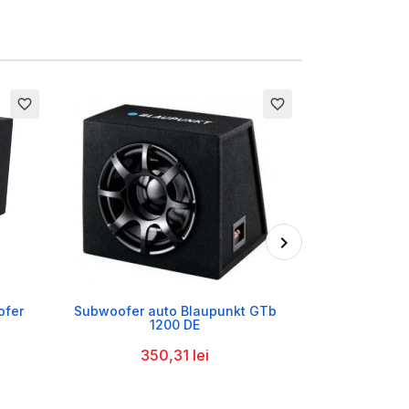
favorite_border
favorite_border

ofer
Subwoofer auto Blaupunkt GTb
Difuzor Sub
1200 DE
58
350,31 lei