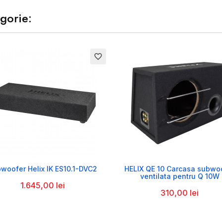
gorie:
favorite_border


woofer Helix IK ES10.1-DVC2
HELIX QE 10 Carcasa subwo
ventilata pentru Q 10W
1.645,00 lei
310,00 lei