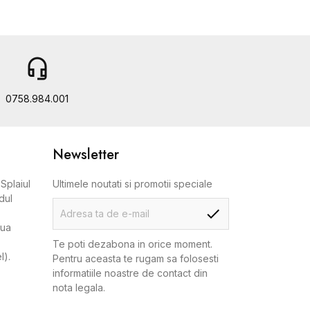
headset_mic
b
0758.984.001
Newsletter
Splaiul
Ultimele noutati si promotii speciale
dul
aua
Te poti dezabona in orice moment.
l).
Pentru aceasta te rugam sa folosesti
informatiile noastre de contact din
nota legala.