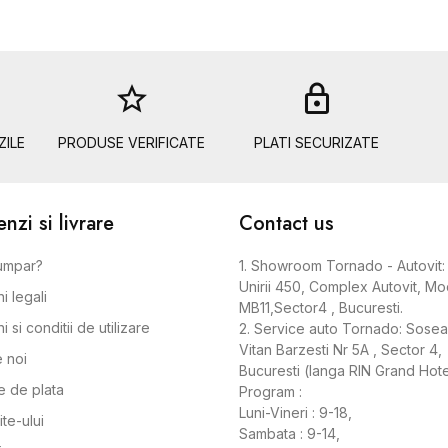
star_border
lock
ZILE
PRODUSE VERIFICATE
PLATI SECURIZATE
zi si livrare
Contact us
umpar?
1. Showroom Tornado - Autovit: 
Unirii 450, Complex Autovit, Mo
i legali
MB11,Sector4 , Bucuresti.
 si conditii de utilizare
2. Service auto Tornado: Sose
Vitan Barzesti Nr 5A , Sector 4,
 noi
Bucuresti (langa RIN Grand Hote
 de plata
Program :
Luni-Vineri : 9-18,
ite-ului
Sambata : 9-14,