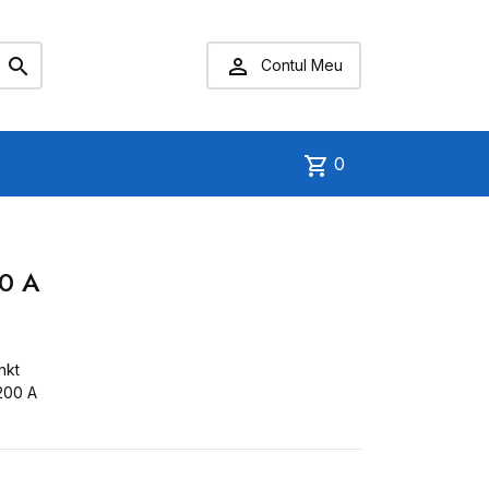


Contul Meu
shopping_cart
0
00 A
nkt
200 A