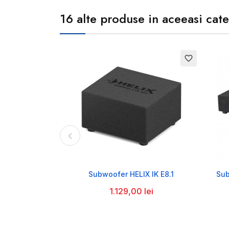
16 alte produse in aceeasi cate
favorite_border

Subwoofer HELIX IK E8.1
Sub
1.129,00 lei