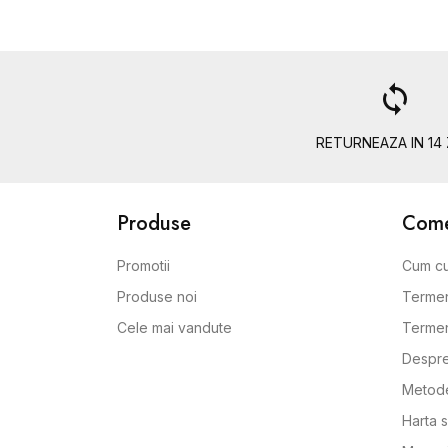
a
loop
RETURNEAZA IN 14 
Produse
Comen
Promotii
Cum c
Produse noi
Termen
Cele mai vandute
Termeni
Despre
Metode
Harta s