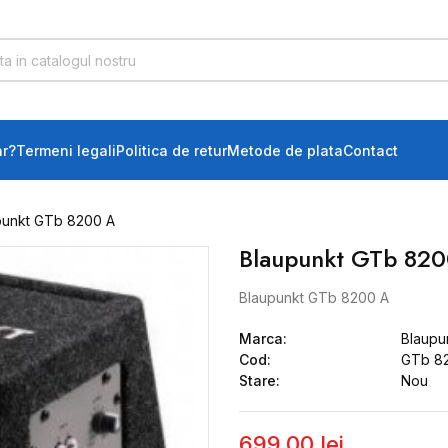
r?
Termeni legali
Politica de retur
Metode de plata
Contact
punkt GTb 8200 A
Blaupunkt GTb 82
Blaupunkt GTb 8200 A
Marca:
Blaupu
Cod:
GTb 8
Stare:
Nou
699,00 lei