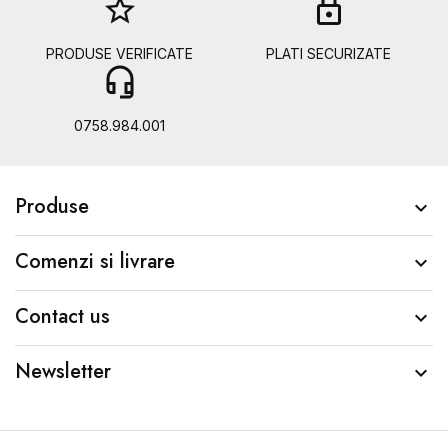
star_border
lock
PRODUSE VERIFICATE
PLATI SECURIZATE
headset_mic
b
0758.984.001
Produse

Comenzi si livrare

Contact us

Newsletter
