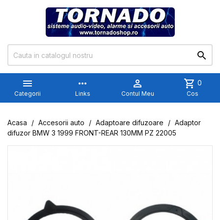


more_horiz

shopping_cart
0
Categorii
Links
Contul Meu
Cos
Acasa
Accesorii auto
Adaptoare difuzoare
Adaptor
difuzor BMW 3 1999 FRONT-REAR 130MM PZ 22005