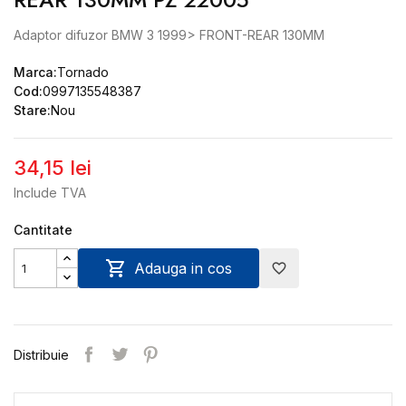
Adaptor difuzor BMW 3 1999> FRONT-REAR 130MM
Marca:
Tornado
Cod:
0997135548387
Stare:
Nou
34,15 lei
Include TVA
Cantitate

Adauga in cos
favorite_border
Distribuie