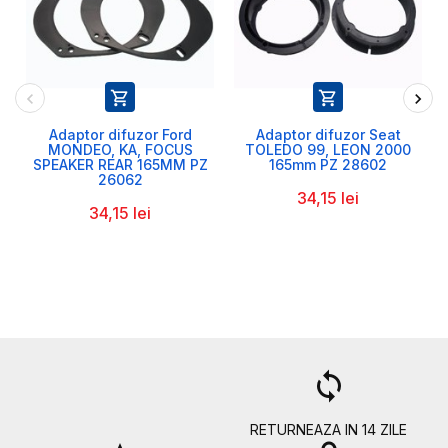


Adaptor difuzor Ford
Adaptor difuzor Seat
MONDEO, KA, FOCUS
TOLEDO 99, LEON 2000
SPEAKER REAR 165MM PZ
165mm PZ 28602
26062
34,15 lei
34,15 lei
a
loop
RETURNEAZA IN 14 ZILE