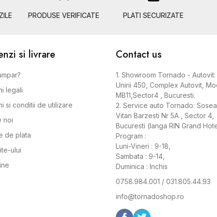
ZILE
PRODUSE VERIFICATE
PLATI SECURIZATE
zi si livrare
Contact us
umpar?
1. Showroom Tornado - Autovit: 
Unirii 450, Complex Autovit, Mo
i legali
MB11,Sector4 , Bucuresti.
 si conditii de utilizare
2. Service auto Tornado: Sose
Vitan Barzesti Nr 5A , Sector 4,
 noi
Bucuresti (langa RIN Grand Hote
 de plata
Program :
Luni-Vineri : 9-18,
ite-ului
Sambata : 9-14,
ine
Duminica : Inchis
0758.984.001 / 031.805.44.93
info@tornadoshop.ro