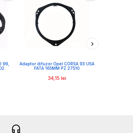

O 99,
Adaptor difuzor Opel CORSA 93 USA
Adaptor di
02
FATA 165MM PZ 27510
FRONT-REAR
34,15 lei
3
headset_mic
b