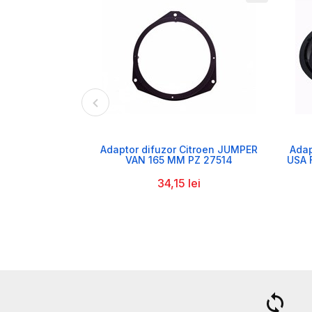

Adaptor difuzor Citroen JUMPER
Adap
VAN 165 MM PZ 27514
USA 
34,15 lei
a
loop