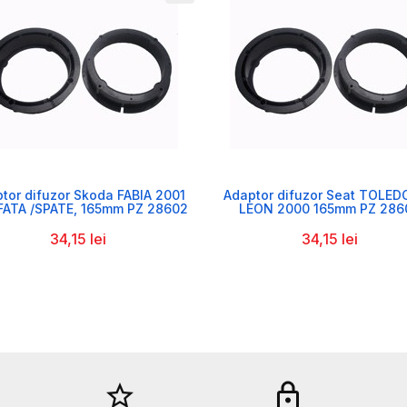


tor difuzor Skoda FABIA 2001
Adaptor difuzor Seat TOLED
FATA /SPATE, 165mm PZ 28602
LEON 2000 165mm PZ 286
34,15 lei
34,15 lei
star_border
lock