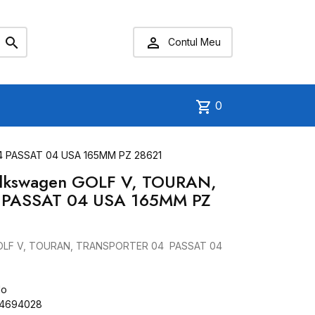


Contul Meu
shopping_cart
0
4 PASSAT 04 USA 165MM PZ 28621
Volkswagen GOLF V, TOURAN,
PASSAT 04 USA 165MM PZ
 GOLF V, TOURAN, TRANSPORTER 04 PASSAT 04
do
94694028