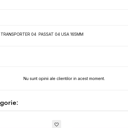
AN, TRANSPORTER 04 PASSAT 04 USA 165MM
Nu sunt opinii ale clientilor in acest moment.
gorie:
favorite_border