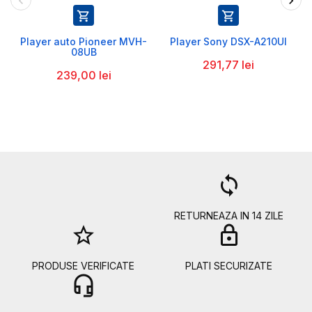


Player auto Pioneer MVH-
Player Sony DSX-A210UI
08UB
291,77 lei
239,00 lei
a
loop
RETURNEAZA IN 14 ZILE
star_border
lock
PRODUSE VERIFICATE
PLATI SECURIZATE
headset_mic
b