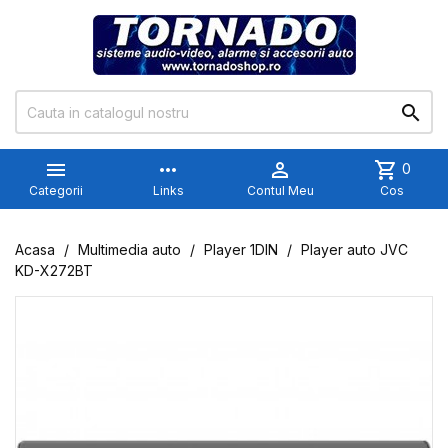


more_horiz

shopping_cart
0
Categorii
Links
Contul Meu
Cos
Acasa
Multimedia auto
Player 1DIN
Player auto JVC
KD-X272BT