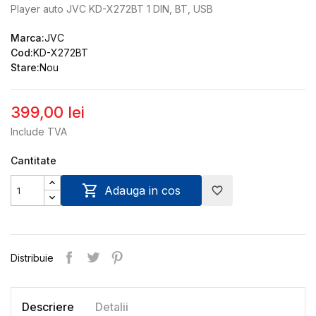
Player auto JVC KD-X272BT 1 DIN, BT, USB
Marca:
JVC
Cod:
KD-X272BT
Stare:
Nou
399,00 lei
Include TVA
Cantitate

Adauga in cos
favorite_border
Distribuie
Descriere
Detalii