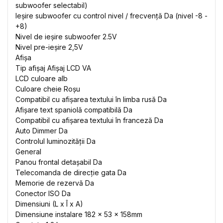
subwoofer selectabil)
Ieșire subwoofer cu control nivel / frecvență Da (nivel -8 -
+8)
Nivel de ieșire subwoofer 2.5V
Nivel pre-ieșire 2,5V
Afişa
Tip afișaj Afișaj LCD VA
LCD culoare alb
Culoare cheie Roșu
Compatibil cu afișarea textului în limba rusă Da
Afișare text spaniolă compatibilă Da
Compatibil cu afișarea textului în franceză Da
Auto Dimmer Da
Controlul luminozității Da
General
Panou frontal detașabil Da
Telecomanda de direcție gata Da
Memorie de rezervă Da
Conector ISO Da
Dimensiuni (L x Î x A)
Dimensiune instalare 182 x 53 x 158mm