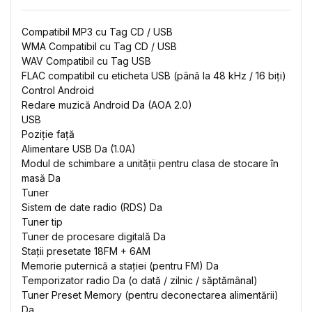
Compatibil MP3 cu Tag CD / USB
WMA Compatibil cu Tag CD / USB
WAV Compatibil cu Tag USB
FLAC compatibil cu eticheta USB (până la 48 kHz / 16 biți)
Control Android
Redare muzică Android Da (AOA 2.0)
USB
Poziție față
Alimentare USB Da (1.0A)
Modul de schimbare a unității pentru clasa de stocare în
masă Da
Tuner
Sistem de date radio (RDS) Da
Tuner tip
Tuner de procesare digitală Da
Stații presetate 18FM + 6AM
Memorie puternică a stației (pentru FM) Da
Temporizator radio Da (o dată / zilnic / săptămânal)
Tuner Preset Memory (pentru deconectarea alimentării)
Da