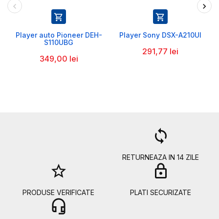


Player auto Pioneer DEH-
Player Sony DSX-A210UI
S110UBG
291,77 lei
349,00 lei
a
loop
RETURNEAZA IN 14 ZILE
star_border
lock
PRODUSE VERIFICATE
PLATI SECURIZATE
headset_mic
b