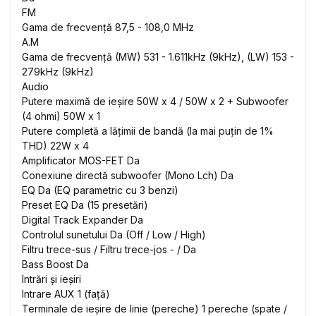
FM
Gama de frecvență 87,5 - 108,0 MHz
A.M
Gama de frecvență (MW) 531 - 1.611kHz (9kHz), (LW) 153 -
279kHz (9kHz)
Audio
Putere maximă de ieșire 50W x 4 / 50W x 2 + Subwoofer
(4 ohmi) 50W x 1
Putere completă a lățimii de bandă (la mai puțin de 1%
THD) 22W x 4
Amplificator MOS-FET Da
Conexiune directă subwoofer (Mono Lch) Da
EQ Da (EQ parametric cu 3 benzi)
Preset EQ Da (15 presetări)
Digital Track Expander Da
Controlul sunetului Da (Off / Low / High)
Filtru trece-sus / Filtru trece-jos - / Da
Bass Boost Da
Intrări și ieșiri
Intrare AUX 1 (față)
Terminale de ieșire de linie (pereche) 1 pereche (spate /