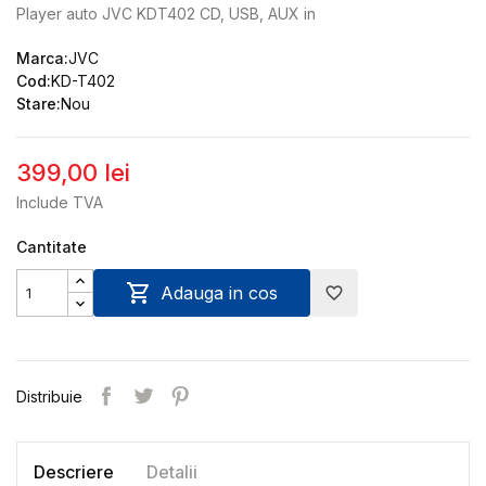
Player auto JVC KDT402 CD, USB, AUX in
Marca:
JVC
Cod:
KD-T402
Stare:
Nou
399,00 lei
Include TVA
Cantitate

Adauga in cos
favorite_border
Distribuie
Descriere
Detalii