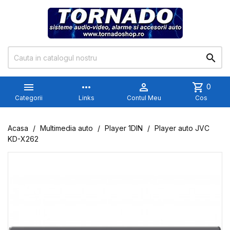


more_horiz

shopping_cart
0
Categorii
Links
Contul Meu
Cos
Acasa
Multimedia auto
Player 1DIN
Player auto JVC
KD-X262