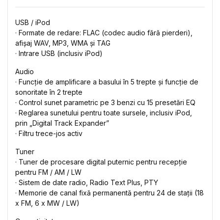
USB / iPod
· Formate de redare: FLAC (codec audio fără pierderi),
afișaj WAV, MP3, WMA și TAG
· Intrare USB (inclusiv iPod)
Audio
· Funcție de amplificare a basului în 5 trepte și funcție de
sonoritate în 2 trepte
· Control sunet parametric pe 3 benzi cu 15 presetări EQ
· Reglarea sunetului pentru toate sursele, inclusiv iPod,
prin „Digital Track Expander”
· Filtru trece-jos activ
Tuner
· Tuner de procesare digital puternic pentru recepție
pentru FM / AM / LW
· Sistem de date radio, Radio Text Plus, PTY
· Memorie de canal fixă ​​permanentă pentru 24 de stații (18
x FM, 6 x MW / LW)