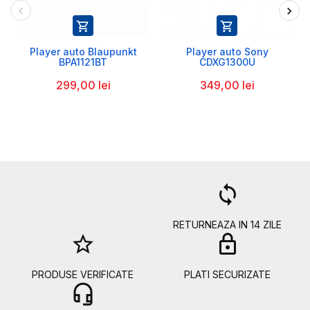


Player auto Blaupunkt
Player auto Sony
BPA1121BT
CDXG1300U
299,00 lei
349,00 lei
a
loop
RETURNEAZA IN 14 ZILE
star_border
lock
PRODUSE VERIFICATE
PLATI SECURIZATE
headset_mic
b