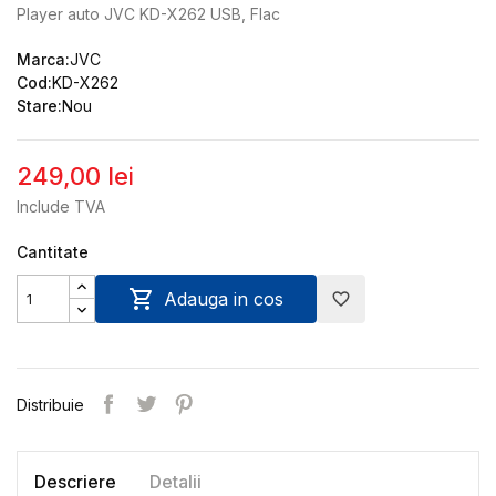
Player auto JVC KD-X262 USB, Flac
Marca:
JVC
Cod:
KD-X262
Stare:
Nou
249,00 lei
Include TVA
Cantitate

Adauga in cos
favorite_border
Distribuie
Descriere
Detalii