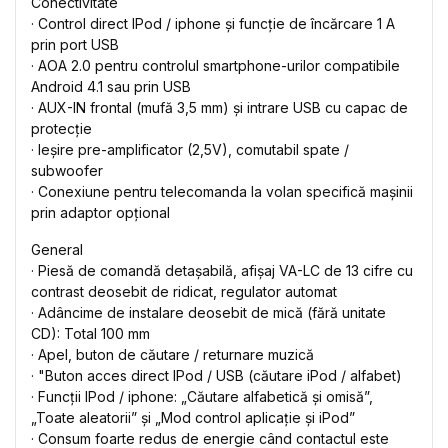
Conectivitate
· Control direct IPod / iphone și funcție de încărcare 1 A
prin port USB
· AOA 2.0 pentru controlul smartphone-urilor compatibile
Android 4.1 sau prin USB
· AUX-IN frontal (mufă 3,5 mm) și intrare USB cu capac de
protecție
· Ieșire pre-amplificator (2,5V), comutabil spate /
subwoofer
· Conexiune pentru telecomanda la volan specifică mașinii
prin adaptor opțional
General
· Piesă de comandă detașabilă, afișaj VA-LC de 13 cifre cu
contrast deosebit de ridicat, regulator automat
· Adâncime de instalare deosebit de mică (fără unitate
CD): Total 100 mm
· Apel, buton de căutare / returnare muzică
· "Buton acces direct IPod / USB (căutare iPod / alfabet)
· Funcții IPod / iphone: „Căutare alfabetică și omisă”,
„Toate aleatorii” și „Mod control aplicație și iPod”
· Consum foarte redus de energie când contactul este