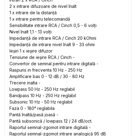
2 x intrare difuzoare de nivel înalt
1 x intrare de la distanță
1 x intrare pentru telecomandă
Sensibilitate intrare RCA / Cinch 0,5 - 6 volți
Nivel înalt 1,1 - 13 volți
Impedanță de intrare RCA / Cinch 20 kOhmi
Impedanță de intrare nivel înalt 9 - 33 ohmi
Ieșiri 1 x ieșire difuzor
Tensiune de ieșire RCA / Cinch -
Convertor de semnal pentru intrare digitală -
Raspuns in frecventa 10 Hz - 250 Hz
Amplificare bas 0 - 12 dB / 30 - 80 Hz
Trecere inalta -
Lowpass 50 Hz - 250 Hz reglabil
Bandpass 10 Hz - 250 Hz reglabil
Subsonic 10 Hz - 50 Hz reglabil
Faza 0 - 180° reglabila
Pantă înaltă/pasă joasă -
Pantă subsonică / lowpass 12 / 24 dB/oct.
Raportul semnal-zgomot intrare digitală -
Raportul semnal-zgomot intrare analogică 95 dB