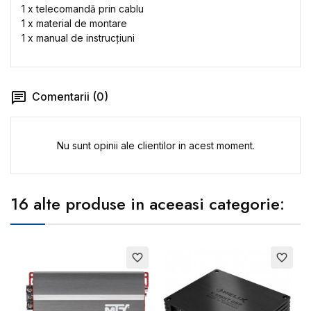
1 x telecomandă prin cablu
1 x material de montare
1 x manual de instrucțiuni
Comentarii (0)
Nu sunt opinii ale clientilor in acest moment.
16 alte produse in aceeasi categorie:
favorite_border
favorite_border