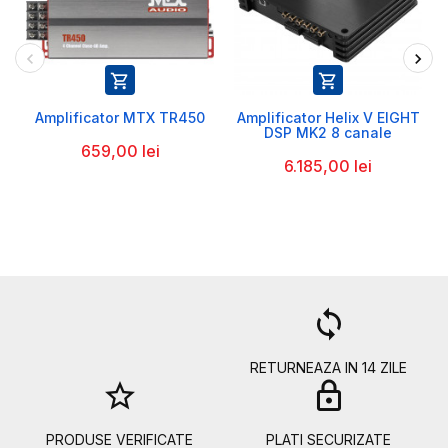


Amplificator MTX TR450
Amplificator Helix V EIGHT
DSP MK2 8 canale
659,00 lei
6.185,00 lei
a
loop
RETURNEAZA IN 14 ZILE
star_border
lock
PRODUSE VERIFICATE
PLATI SECURIZATE