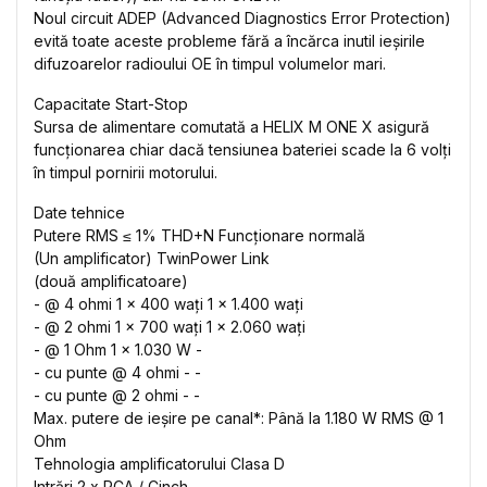
Noul circuit ADEP (Advanced Diagnostics Error Protection)
evită toate aceste probleme fără a încărca inutil ieșirile
difuzoarelor radioului OE în timpul volumelor mari.
Capacitate Start-Stop
Sursa de alimentare comutată a HELIX M ONE X asigură
funcționarea chiar dacă tensiunea bateriei scade la 6 volți
în timpul pornirii motorului.
Date tehnice
Putere RMS ≤ 1% THD+N Funcționare normală
(Un amplificator) TwinPower Link
(două amplificatoare)
- @ 4 ohmi 1 x 400 wați 1 x 1.400 wați
- @ 2 ohmi 1 x 700 wați 1 x 2.060 wați
- @ 1 Ohm 1 x 1.030 W -
- cu punte @ 4 ohmi - -
- cu punte @ 2 ohmi - -
Max. putere de ieșire pe canal*: Până la 1.180 W RMS @ 1
Ohm
Tehnologia amplificatorului Clasa D
Intrări 2 x RCA / Cinch