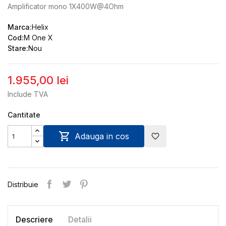
Amplificator mono 1X400W@4Ohm
Marca:
Helix
Cod:
M One X
Stare:
Nou
1.955,00 lei
Include TVA
Cantitate

Adauga in cos
favorite_border
Distribuie
Descriere
Detalii