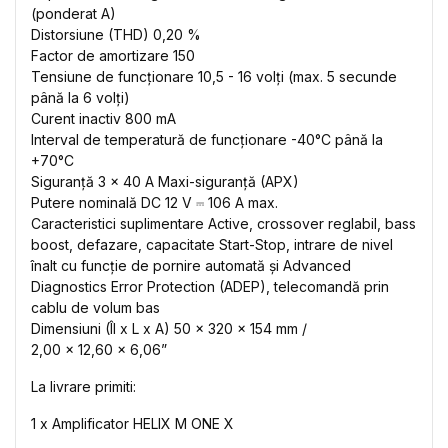
(ponderat A)
Distorsiune (THD) 0,20 %
Factor de amortizare 150
Tensiune de funcționare 10,5 - 16 volți (max. 5 secunde
până la 6 volți)
Curent inactiv 800 mA
Interval de temperatură de funcționare -40°C până la
+70°C
Siguranță 3 x 40 A Maxi-siguranță (APX)
Putere nominală DC 12 V ⎓ 106 A max.
Caracteristici suplimentare Active, crossover reglabil, bass
boost, defazare, capacitate Start-Stop, intrare de nivel
înalt cu funcție de pornire automată și Advanced
Diagnostics Error Protection (ADEP), telecomandă prin
cablu de volum bas
Dimensiuni (Îl x L x A) 50 x 320 x 154 mm /
2,00 x 12,60 x 6,06”
La livrare primiti:
1 x Amplificator HELIX M ONE X