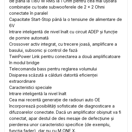
de până la 1.180 W RMS la 1 Ohm pentru cea mai ușoară
combinație cu toate subwooferele de 2 x 2 Ohmi
conectate în paralel
Capacitate Start-Stop până la o tensiune de alimentare de
6V
Intrare inteligentă de nivel înalt cu circuit ADEP și funcție
de pornire automată
Crossover activ integrat, cu trecere joasă, amplificare a
basului, subsonic și control de fază
TwinPower Link pentru conectarea a două amplificatoare
în modul bridge
Telecomanda bass pentru reglarea volumului
Disiparea scăzută a căldurii datorită eficienței
extraordinare
Caracteristici speciale
Intrare inteligentă la nivel înalt
Cea mai recentă generație de radiouri auto OE
încorporează posibilități sofisticate de diagnosticare a
difuzoarelor conectate. Dacă un amplificator obișnuit va fi
conectat, apar destul de des mesaje de defecțiune și
pierderea unor caracteristici specifice (de exemplu,
funcția fader), dar nu cu M ONE X.