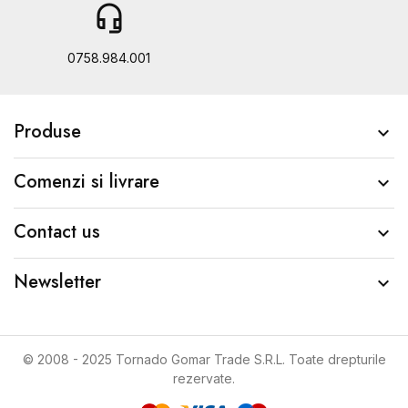
headset_mic
b
0758.984.001
Produse

Comenzi si livrare

Contact us

Newsletter

© 2008 - 2025 Tornado Gomar Trade S.R.L. Toate drepturile
rezervate.