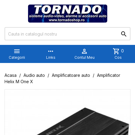


more_horiz

shopping_cart
0
Categorii
Links
Contul Meu
Cos
Acasa
Audio auto
Amplificatoare auto
Amplificator
Helix M One X