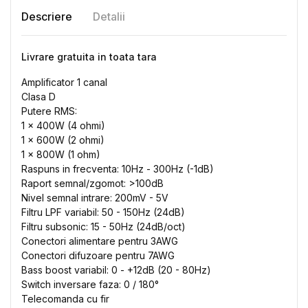
Descriere
Detalii
Livrare gratuita in toata tara
Amplificator 1 canal
Clasa D
Putere RMS:
1 x 400W (4 ohmi)
1 x 600W (2 ohmi)
1 x 800W (1 ohm)
Raspuns in frecventa: 10Hz - 300Hz (-1dB)
Raport semnal/zgomot: >100dB
Nivel semnal intrare: 200mV - 5V
Filtru LPF variabil: 50 - 150Hz (24dB)
Filtru subsonic: 15 - 50Hz (24dB/oct)
Conectori alimentare pentru 3AWG
Conectori difuzoare pentru 7AWG
Bass boost variabil: 0 - +12dB (20 - 80Hz)
Switch inversare faza: 0 / 180°
Telecomanda cu fir