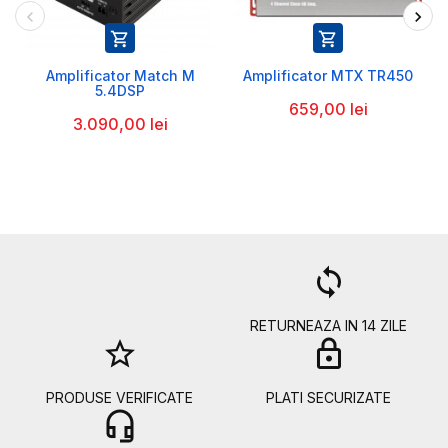


Amplificator Match M
Amplificator MTX TR450
5.4DSP
659,00 lei
3.090,00 lei
a
loop
RETURNEAZA IN 14 ZILE
star_border
lock
PRODUSE VERIFICATE
PLATI SECURIZATE
headset_mic
b