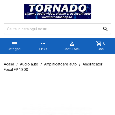


more_horiz

shopping_cart
0
Categorii
Links
Contul Meu
Cos
Acasa
Audio auto
Amplificatoare auto
Amplificator
Focal FP 1.800