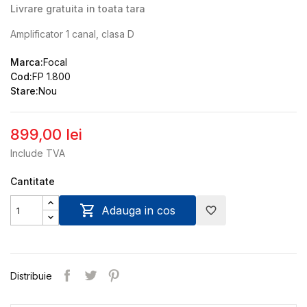
Livrare gratuita in toata tara
Amplificator 1 canal, clasa D
Marca:
Focal
Cod:
FP 1.800
Stare:
Nou
899,00 lei
Include TVA
Cantitate

Adauga in cos
favorite_border
Distribuie