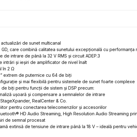
actualizări de sunet multicanal
 GD, care combină calitatea sunetului excepțională cu performanța r
te de intrare de până la 32 V RMS și circuit ADEP.3
 intrări și ieșiri de amplificator de nivel înalt
 în 2 Ω
” extrem de puternice cu 64 de biți
igurație și mai flexibilă pentru sistemele de sunet foarte complexe
e biți pentru funcții de sistem și DSP precum:
 analiză ușoară și compensare a semnalelor de intrare
, StageXpander, RealCenter & Co.
iitor pentru conectarea telecomenzilor și accesoriilor
luetooth® HD Audio Streaming, High Resolution Audio Streaming pri
eșiri de semnal procesat
gamă extinsă de tensiune de intrare până la 18 V – ideală pentru ve