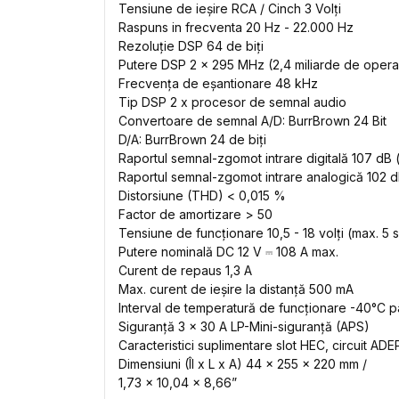
Tensiune de ieșire RCA / Cinch 3 Volți
Raspuns in frecventa 20 Hz - 22.000 Hz
Rezoluție DSP 64 de biți
Putere DSP 2 x 295 MHz (2,4 miliarde de oper
Frecvența de eșantionare 48 kHz
Tip DSP 2 x procesor de semnal audio
Convertoare de semnal A/D: BurrBrown 24 Bit
D/A: BurrBrown 24 de biți
Raportul semnal-zgomot intrare digitală 107 dB
Raportul semnal-zgomot intrare analogică 102 
Distorsiune (THD) < 0,015 %
Factor de amortizare > 50
Tensiune de funcționare 10,5 - 18 volți (max. 5 
Putere nominală DC 12 V ⎓ 108 A max.
Curent de repaus 1,3 A
Max. curent de ieșire la distanță 500 mA
Interval de temperatură de funcționare -40°C 
Siguranță 3 x 30 A LP-Mini-siguranță (APS)
Caracteristici suplimentare slot HEC, circuit ADE
Dimensiuni (Îl x L x A) 44 x 255 x 220 mm /
1,73 x 10,04 x 8,66”