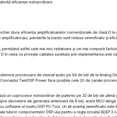
torită eficienței extraordinare
her duce eficiența amplificatoarelor convenționale de clasă D la niv
 amplificatorului, pierderile la inactiv sunt reduse semnificativ și e
, permițând astfel cele mai mici radiatoare și cei mai compacti factor
 în ceea ce privește calitatea sunetului prin implementarea unei căi
ternice procesoare de semnal audio pe 64 de biți de la Analog Devi
 Conceptul TwinDSP Power face posibile cele 20 de canale procesate
ă un coprocesor extraordinar de puternic pe 32 de biți de ultimă g
. Spre deosebire de generația anterioară de 8 biți, acest MCU atinge
u software-ul nostru DSP PC-Tool. Un alt avantaj semnificativ este în
le tuturor componentelor DSP-ului pentru a regla circuitul ADEP.3 c