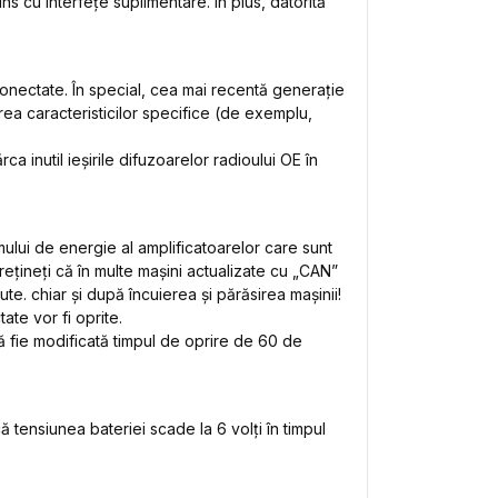
ins cu interfețe suplimentare. În plus, datorită
conectate. În special, cea mai recentă generație
rea caracteristicilor specifice (de exemplu,
 inutil ieșirile difuzoarelor radioului OE în
lui de energie al amplificatoarelor care sunt
țineți că în multe mașini actualizate cu „CAN”
te. chiar și după încuierea și părăsirea mașinii!
ate vor fi oprite.
ă fie modificată timpul de oprire de 60 de
ensiunea bateriei scade la 6 volți în timpul