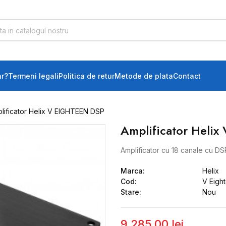
r?
Termeni legali
Politica de retur
Metode de plata
Contact
lificator Helix V EIGHTEEN DSP
Amplificator Heli
Amplificator cu 18 canale cu D
Marca:
Helix
Cod:
V Eigh
Stare:
Nou
9.285,00 lei