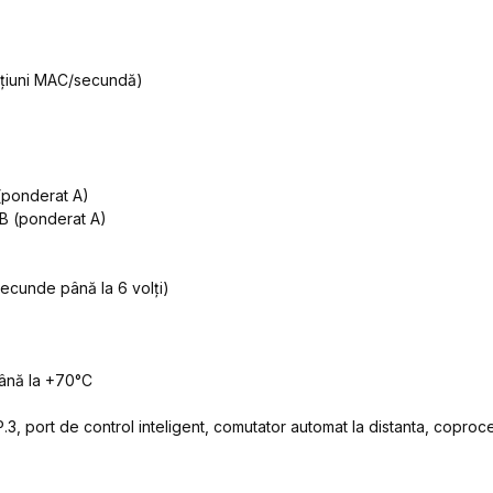
ațiuni MAC/secundă)
 (ponderat A)
dB (ponderat A)
secunde până la 6 volți)
până la +70°C
P.3, port de control inteligent, comutator automat la distanta, coproc