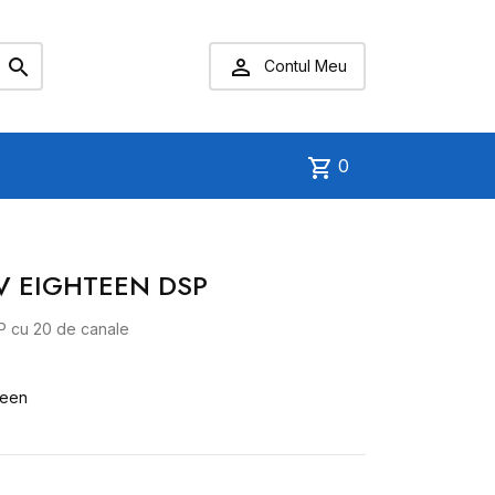


Contul Meu
shopping_cart
0
x V EIGHTEEN DSP
SP cu 20 de canale
teen