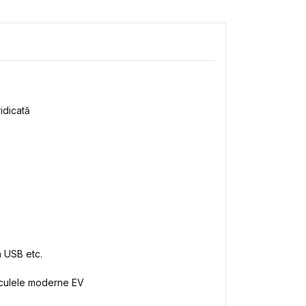
idicată
n USB etc.
hiculele moderne EV