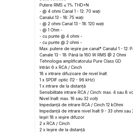
Putere RMS ≤ 1% THD+N
- @ 4 ohmi Canal 1 - 12: 70 wați
Canalul 13 - 18: 75 wați
- @ 2 ohmi Canal 13 - 18: 120 wați
- @ 1 Ohm -
- cu punte @ 4 ohmi -
- cu punte @ 2 ohmi -
Max. putere de ieșire pe canal* Canalul 1 - 12:
Canale 13 - 18: Până la 160 W RMS @ 2 Ohmi
Tehnologia amplificatorului Pure Class GD
Intrări 6 x RCA / Cinch
18 x intrare difuzoare de nivel înalt
1 x SPDIF optic (12 - 96 kHz)
1 x intrare de la distanță
Sensibilitate intrare RCA / Cinch: max. 4 sau 8 vo
Nivel înalt: max. 16 sau 32 volți
Impedanță de intrare RCA / Cinch 12 kOhmi
Impedanță de intrare nivel înalt 9 - 33 ohmi sa
Ieșiri 18 x ieșire difuzor
2 x RCA / Cinch
2 x Ieșire de la distanță