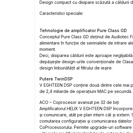
Design compact cu disipare scăzută a căldurii da
Caracteristici speciale:
Tehnologie de amplificator Pure Class GD
Conceptul Pure Class GD deținut de Audiotec Fisc
alimentare în funcție de semnalele de intrare ale
moment.
Deci, disiparea căldurii este aproape neglijabilă
depășește design-urile convenționale de Clasa D
design îmbunătățit al filtrului de ieșire.
Putere TwinDSP
V EGHTEEN DSP conține două dintre cele mai pu
de 2,4 miliarde de operațiuni MAC pe secundă.
ACO – Coprocesor avansat pe 32 de biți
Amplificatorul HELIX V EGHTEEN DSP încorporeaz
și comunicare, atât pe plan intern cât și extern
comutarea configurației și comunicarea datelor c
CoProcessorului. Permite upgrade-uri software a