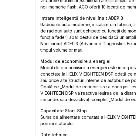
viitoarele modificări/schimbări ale sistemului de 
noii memorie flash, ACO oferă 10 locații de mem
Intrare inteligentă de nivel înalt ADEP.3
Radiourile auto moderne, instalate din fabrică, 
de radiouri auto sunt echipate cu funcții de mon
funcția fader) apar destul de des dacă un ampl
Noul circuit ADEP.3 (Advanced Diagnostics Error 
timpul volumelor mari.
Modul de economisire a energiei
Modul de economisire a energiei este încorporat
conectate la HELIX V EIGHTEEN DSP odată ce nu 
sau orice alte structuri interne de autobuz se po
Odată ce „Modul de economisire a energiei” este a
V EGHTEEN DSP va reactiva ieșirea de la distanț
secunde. sau dezactivați complet „Modul de eco
Capacitate Start-Stop
Sursa de alimentare comutată a HELIX V EGHTEEN 
pornirii motorului.
Date tehnice