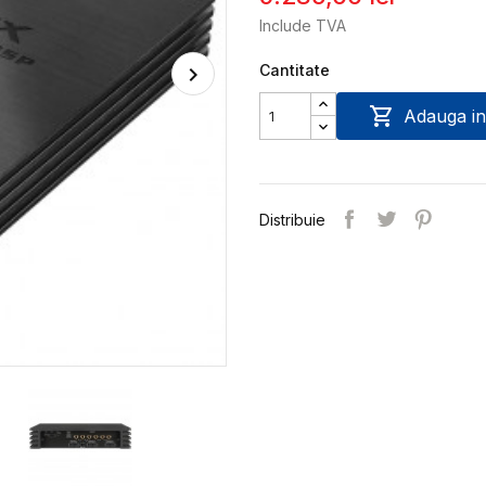
Include TVA
Cantitate

Adauga in
Distribuie