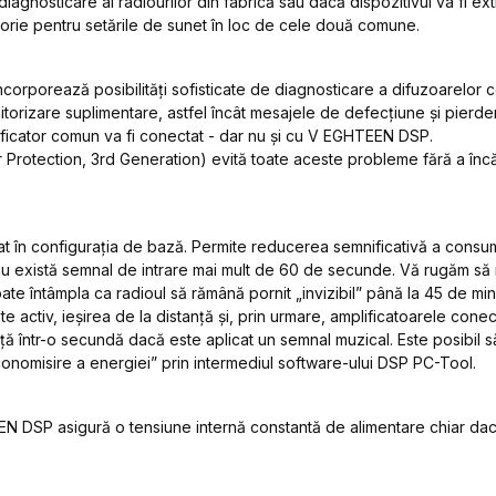
diagnosticare al radiourilor din fabrică sau dacă dispozitivul va fi ext
orie pentru setările de sunet în loc de cele două comune.
încorporează posibilități sofisticate de diagnosticare a difuzoarelor 
itorizare suplimentare, astfel încât mesajele de defecțiune și pierde
ificator comun va fi conectat - dar nu și cu V EGHTEEN DSP.
Protection, 3rd Generation) evită toate aceste probleme fără a încărca
 în configurația de bază. Permite reducerea semnificativă a consumu
există semnal de intrare mai mult de 60 de secunde. Vă rugăm să re
ate întâmpla ca radioul să rămână pornit „invizibil” până la 45 de minu
ctiv, ieșirea de la distanță și, prin urmare, amplificatoarele conect
ă într-o secundă dacă este aplicat un semnal muzical. Este posibil s
nomisire a energiei” prin intermediul software-ului DSP PC-Tool.
DSP asigură o tensiune internă constantă de alimentare chiar dacă t