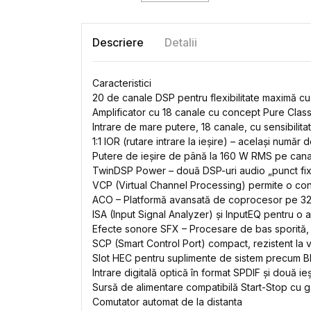
Descriere
Detalii
Caracteristici
20 de canale DSP pentru flexibilitate maximă cu 
Amplificator cu 18 canale cu concept Pure Class
Intrare de mare putere, 18 canale, cu sensibilita
1:1 IOR (rutare intrare la ieșire) – același număr de
Putere de ieșire de până la 160 W RMS pe canal
TwinDSP Power – două DSP-uri audio „punct fix
VCP (Virtual Channel Processing) permite o conf
ACO – Platformă avansată de coprocesor pe 32 d
ISA (Input Signal Analyzer) și InputEQ pentru o
Efecte sonore SFX – Procesare de bas sporită
SCP (Smart Control Port) compact, rezistent la v
Slot HEC pentru suplimente de sistem precum B
Intrare digitală optică în format SPDIF și două i
Sursă de alimentare compatibilă Start-Stop cu 
Comutator automat de la distanta