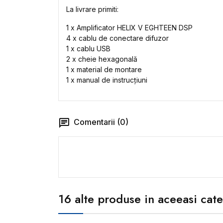
La livrare primiti:
1 x Amplificator HELIX V EGHTEEN DSP
4 x cablu de conectare difuzor
1 x cablu USB
2 x cheie hexagonală
1 x material de montare
1 x manual de instrucțiuni
Comentarii (0)
16 alte produse in aceeasi cate