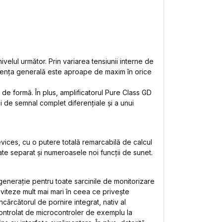
elul următor. Prin variarea tensiunii interne de
ficiența generală este aproape de maxim în orice
i de formă. În plus, amplificatorul Pure Class GD
 de semnal complet diferențiale și a unui
ces, cu o putere totală remarcabilă de calcul
 separat și numeroasele noi funcții de sunet.
enerație pentru toate sarcinile de monitorizare
 viteze mult mai mari în ceea ce privește
cărcătorul de pornire integrat, nativ al
ontrolat de microcontroler de exemplu la